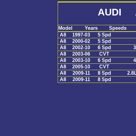
AUDI 
Model
Years
Speeds
A8
1997-03
5 Spd
A8
2000-02
5 Spd
A8
2002-10
6 Spd
3
A8
2003-06
CVT
A8
2003-10
6 Spd
4
A8
2005-10
CVT
A8
2009-11
8 Spd
2.8L
A8
2009-11
8 Spd