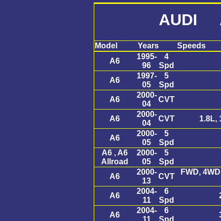
AUDI 
Model
Years
Speeds
1995-
4
A6
96
Spd
1997-
5
A6
05
Spd
2000-
A6
CVT
04
2000-
A6
CVT
1.8L, 
04
2000-
5
A6
05
Spd
A6 , A6
2000-
5
Allroad
05
Spd
2000-
FWD, 4WD L
A6
CVT
13
2004-
6
A6
11
Spd
2004-
6
A6
11
Spd